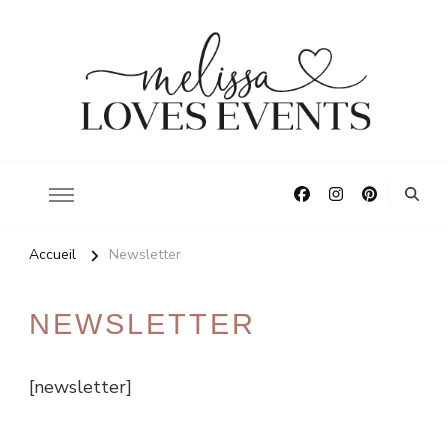
La décoration pour vos plus beaux moments
Melissa Loves Events
Accueil
Newsletter
NEWSLETTER
[newsletter]