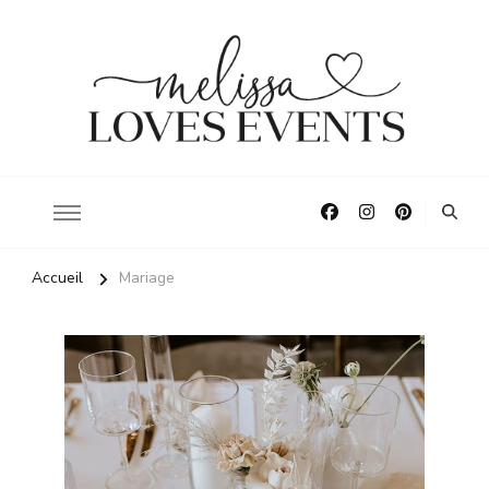
La décoration pour vos plus beaux moments
Melissa Loves Events
Accueil
Mariage