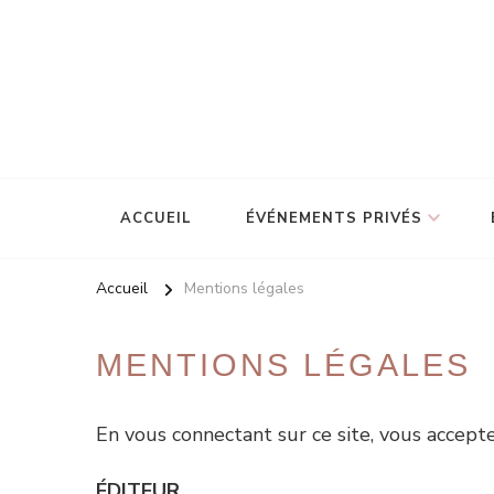
La décoration pour vos plus beaux moments
Melissa Loves Events
ACCUEIL
ÉVÉNEMENTS PRIVÉS
Accueil
Mentions légales
MENTIONS LÉGALES
En vous connectant sur ce site, vous accept
ÉDITEUR